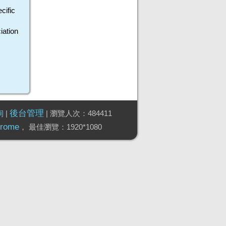
ific
ation
詢
後台管理
|
| 瀏覽人次：484411
hrome
， 最佳瀏覽：1920*1080