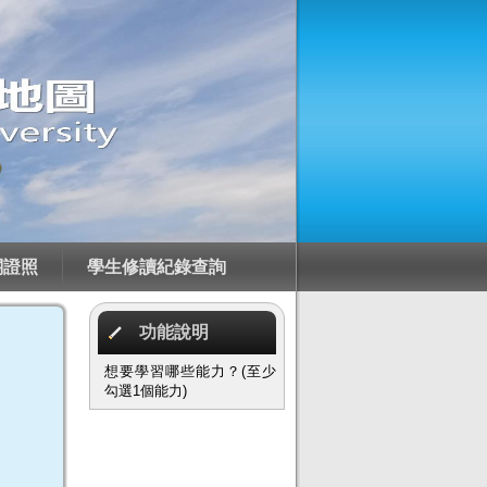
關證照
學生修讀紀錄查詢
功能說明
想要學習哪些能力？(至少
勾選1個能力)