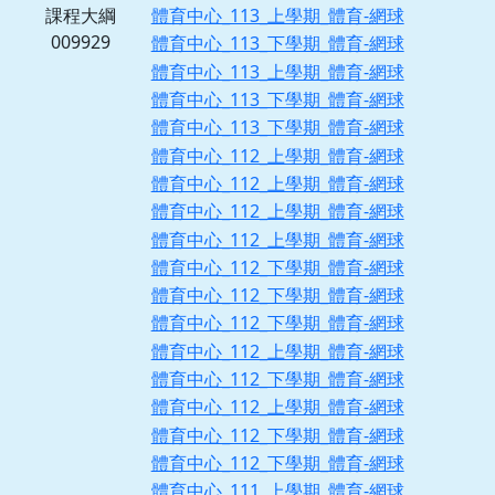
體育中心_113_上學期_體育-網球
課程大綱
009929
體育中心_113_下學期_體育-網球
體育中心_113_上學期_體育-網球
體育中心_113_下學期_體育-網球
體育中心_113_下學期_體育-網球
體育中心_112_上學期_體育-網球
體育中心_112_上學期_體育-網球
體育中心_112_上學期_體育-網球
體育中心_112_上學期_體育-網球
體育中心_112_下學期_體育-網球
體育中心_112_下學期_體育-網球
體育中心_112_下學期_體育-網球
體育中心_112_上學期_體育-網球
體育中心_112_下學期_體育-網球
體育中心_112_上學期_體育-網球
體育中心_112_下學期_體育-網球
體育中心_112_下學期_體育-網球
體育中心_111_上學期_體育-網球