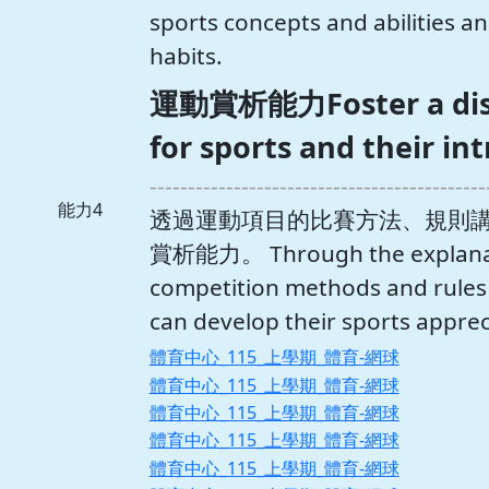
sports concepts and abilities an
habits.
運動賞析能力Foster a disc
for sports and their int
--------------------------------------------
能力4
透過運動項目的比賽方法、規則
賞析能力。 Through the explanati
competition methods and rules 
can develop their sports appreci
體育中心_115_上學期_體育-網球
體育中心_115_上學期_體育-網球
體育中心_115_上學期_體育-網球
體育中心_115_上學期_體育-網球
體育中心_115_上學期_體育-網球