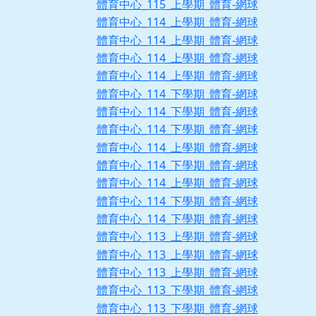
體育中心_115_上學期_體育-網球
體育中心_114_上學期_體育-網球
體育中心_114_上學期_體育-網球
體育中心_114_上學期_體育-網球
體育中心_114_上學期_體育-網球
體育中心_114_下學期_體育-網球
體育中心_114_下學期_體育-網球
體育中心_114_下學期_體育-網球
體育中心_114_上學期_體育-網球
體育中心_114_下學期_體育-網球
體育中心_114_上學期_體育-網球
體育中心_114_下學期_體育-網球
體育中心_114_下學期_體育-網球
體育中心_113_上學期_體育-網球
體育中心_113_上學期_體育-網球
體育中心_113_上學期_體育-網球
體育中心_113_下學期_體育-網球
體育中心_113_下學期_體育-網球