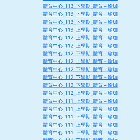
體育中心_113_下學期_體育－瑜珈
體育中心_113_下學期_體育－瑜珈
體育中心_113_下學期_體育－瑜珈
體育中心_113_上學期_體育－瑜珈
體育中心_112_上學期_體育－瑜珈
體育中心_112_上學期_體育－瑜珈
體育中心_112_下學期_體育－瑜珈
體育中心_112_上學期_體育－瑜珈
體育中心_112_下學期_體育－瑜珈
體育中心_112_下學期_體育－瑜珈
體育中心_112_下學期_體育－瑜珈
體育中心_112_上學期_體育－瑜珈
體育中心_111_上學期_體育－瑜珈
體育中心_111_上學期_體育－瑜珈
體育中心_111_下學期_體育－瑜珈
體育中心_111_上學期_體育－瑜珈
體育中心_111_下學期_體育－瑜珈