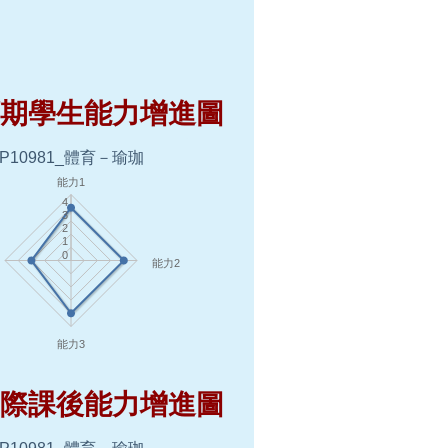
預期學生能力增進圖
實際課後能力增進圖