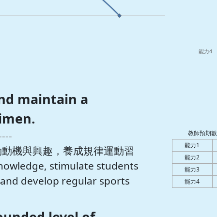
d maintain a
gimen.
----
教師預期數
能力1
動動機與興趣，養成規律運動習
能力2
nowledge, stimulate students
能力3
 and develop regular sports
能力4
unded level of