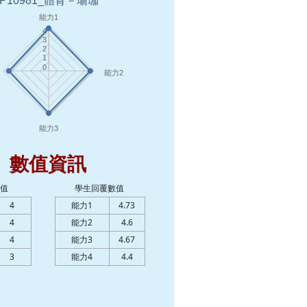
數值資訊
值
學生回覆數值
4
能力1
4.73
4
能力2
4.6
4
能力3
4.67
3
能力4
4.4