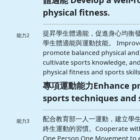
physical fitness.
--------------------------------------------
提昇學生體適能，促進身心均衡
能力2
學生體適能與運動技能。 Improve stud
promote balanced physical an
cultivate sports knowledge, and
physical fitness and sports skills
專項運動能力Enhance profic
sports techniques and s
--------------------------------------------
配合教育部一人一運動，建立學
能力3
終生運動的習慣。Cooperate with the
One Person One Movement to es