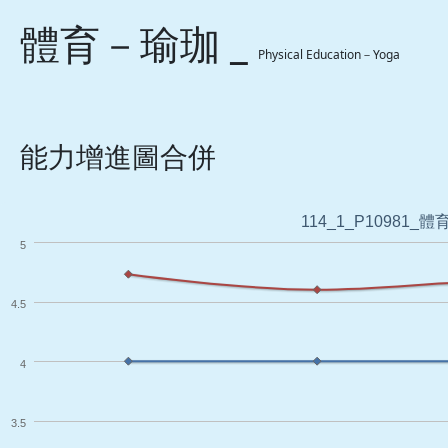
體育－瑜珈 _
Physical Education－Yoga
能力增進圖合併