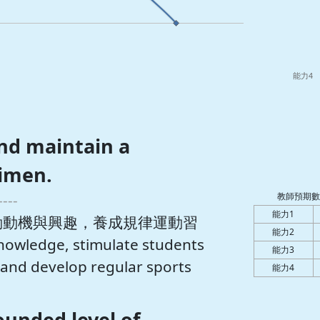
d maintain a
gimen.
----
教師預期數
能力1
動動機與興趣，養成規律運動習
能力2
nowledge, stimulate students
能力3
 and develop regular sports
能力4
unded level of