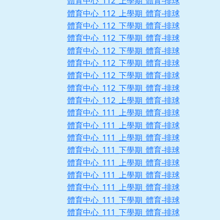
體育中心_112_上學期_體育-排球
體育中心_112_上學期_體育-排球
體育中心_112_下學期_體育-排球
體育中心_112_下學期_體育-排球
體育中心_112_下學期_體育-排球
體育中心_112_下學期_體育-排球
體育中心_112_下學期_體育-排球
體育中心_112_下學期_體育-排球
體育中心_112_上學期_體育-排球
體育中心_111_上學期_體育-排球
體育中心_111_上學期_體育-排球
體育中心_111_上學期_體育-排球
體育中心_111_下學期_體育-排球
體育中心_111_上學期_體育-排球
體育中心_111_上學期_體育-排球
體育中心_111_上學期_體育-排球
體育中心_111_下學期_體育-排球
體育中心_111_下學期_體育-排球