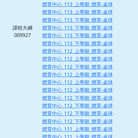
體育中心_113_上學期_體育-桌球
體育中心_113_上學期_體育-桌球
體育中心_113_下學期_體育-桌球
體育中心_113_下學期_體育-桌球
課程大綱
009927
體育中心_113_下學期_體育-桌球
體育中心_113_下學期_體育-桌球
體育中心_112_上學期_體育-桌球
體育中心_112_上學期_體育-桌球
體育中心_112_下學期_體育-桌球
體育中心_112_上學期_體育-桌球
體育中心_112_上學期_體育-桌球
體育中心_112_上學期_體育-桌球
體育中心_112_下學期_體育-桌球
體育中心_112_下學期_體育-桌球
體育中心_112_下學期_體育-桌球
體育中心_112_下學期_體育-桌球
體育中心_111_上學期_體育-桌球
體育中心_111_上學期_體育-桌球