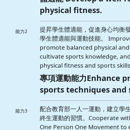
physical fitness.
--------------------------------------------
提昇學生體適能，促進身心均衡
能力2
學生體適能與運動技能。 Improve stud
promote balanced physical an
cultivate sports knowledge, and
physical fitness and sports skills
專項運動能力Enhance profic
sports techniques and s
--------------------------------------------
配合教育部一人一運動，建立學
能力3
終生運動的習慣。Cooperate with the
One Person One Movement to es