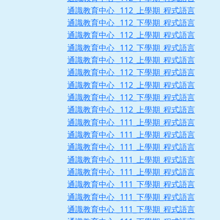
通識教育中心 _112_上學期_程式語言
通識教育中心 _112_下學期_程式語言
通識教育中心 _112_上學期_程式語言
通識教育中心 _112_下學期_程式語言
通識教育中心 _112_上學期_程式語言
通識教育中心 _112_下學期_程式語言
通識教育中心 _112_上學期_程式語言
通識教育中心 _112_下學期_程式語言
通識教育中心 _112_上學期_程式語言
通識教育中心 _111_上學期_程式語言
通識教育中心 _111_上學期_程式語言
通識教育中心 _111_上學期_程式語言
通識教育中心 _111_上學期_程式語言
通識教育中心 _111_上學期_程式語言
通識教育中心 _111_下學期_程式語言
通識教育中心 _111_下學期_程式語言
通識教育中心 _111_下學期_程式語言