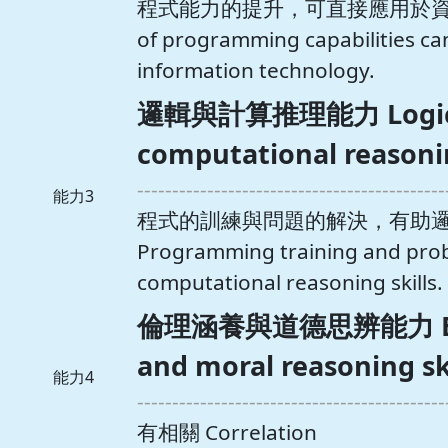
程式能力的提升，可直接應用於資訊科技
of programming capabilities can
information technology.
邏輯與計算推理能力 Logica
computational reasonin
--------------------------------------------
能力3
程式的訓練與問題的解決，有助
Programming training and probl
computational reasoning skills.
倫理涵養與道德思辨能力 Ethic
and moral reasoning sk
能力4
--------------------------------------------
有相關 Correlation