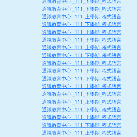
通識教育中心 _111_下學期_程式語言
通識教育中心 _111_下學期_程式語言
通識教育中心 _111_上學期_程式語言
通識教育中心 _111_下學期_程式語言
通識教育中心 _111_上學期_程式語言
通識教育中心 _111_下學期_程式語言
通識教育中心 _111_上學期_程式語言
通識教育中心 _111_下學期_程式語言
通識教育中心 _111_上學期_程式語言
通識教育中心 _111_下學期_程式語言
通識教育中心 _111_下學期_程式語言
通識教育中心 _111_上學期_程式語言
通識教育中心 _111_下學期_程式語言
通識教育中心 _111_上學期_程式語言
通識教育中心 _111_下學期_程式語言
通識教育中心 _111_上學期_程式語言
通識教育中心 _111_下學期_程式語言
通識教育中心 _111_上學期_程式語言