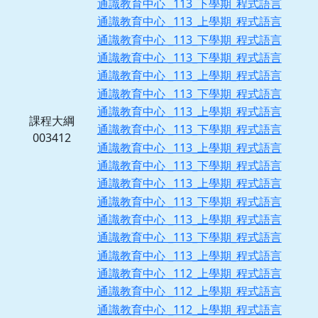
通識教育中心 _113_下學期_程式語言
通識教育中心 _113_上學期_程式語言
通識教育中心 _113_下學期_程式語言
通識教育中心 _113_下學期_程式語言
通識教育中心 _113_上學期_程式語言
通識教育中心 _113_下學期_程式語言
通識教育中心 _113_上學期_程式語言
課程大綱
通識教育中心 _113_下學期_程式語言
003412
通識教育中心 _113_上學期_程式語言
通識教育中心 _113_下學期_程式語言
通識教育中心 _113_上學期_程式語言
通識教育中心 _113_下學期_程式語言
通識教育中心 _113_上學期_程式語言
通識教育中心 _113_下學期_程式語言
通識教育中心 _113_上學期_程式語言
通識教育中心 _112_上學期_程式語言
通識教育中心 _112_上學期_程式語言
通識教育中心 _112_上學期_程式語言