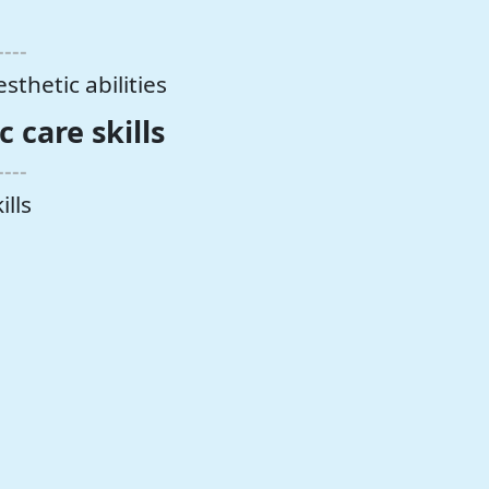
----
etic abilities
are skills
----
lls