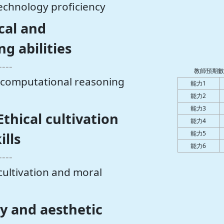
nology proficiency
l and
g abilities
----
教師預期數
mputational reasoning
能力1
能力2
能力3
al cultivation
能力4
能力5
ills
能力6
----
ivation and moral
and aesthetic