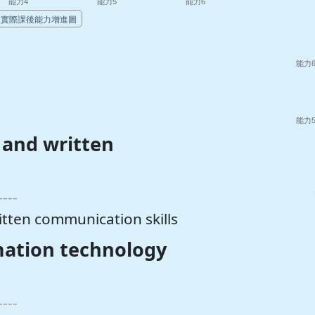
d written
----
n communication skills
ion technology
----