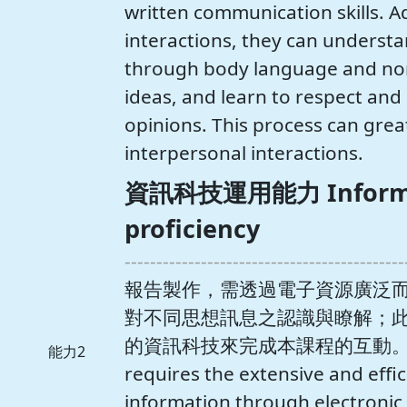
written communication skills. A
interactions, they can unders
through body language and non
ideas, and learn to respect and
opinions. This process can great
interpersonal interactions.
資訊科技運用能力 Informat
proficiency
--------------------------------------------
報告製作，需透過電子資源廣泛
對不同思想訊息之認識與瞭解；
的資訊科技來完成本課程的互動。 The pr
能力2
requires the extensive and effic
information through electronic