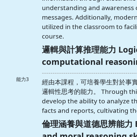
understanding and awareness of
messages. Additionally, modern
utilized in the classroom to facil
course.
邏輯與計算推理能力 Logica
computational reasonin
--------------------------------------------
能力3
經由本課程，可培養學生對於事
邏輯性思考的能力。 Through this co
develop the ability to analyze 
facts and reports, cultivating the
倫理涵養與道德思辨能力 Ethic
and moral reasoning sk